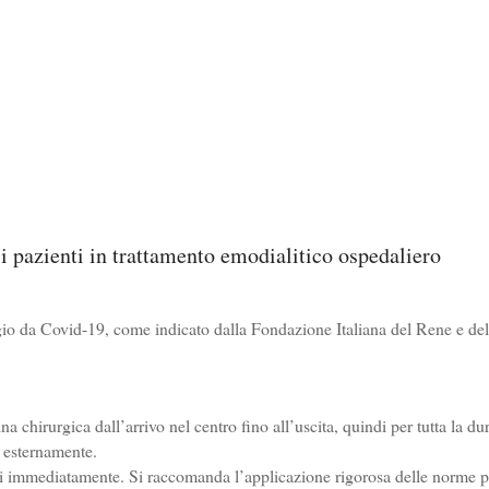
i pazienti in trattamento emodialitico ospedaliero
agio da Covid-19, come indicato dalla Fondazione Italiana del Rene e del
 chirurgica dall’arrivo nel centro fino all’uscita, quindi per tutta la du
e esternamente.
rli immediatamente. Si raccomanda l’applicazione rigorosa delle norme p