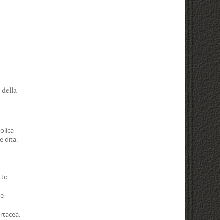
 della
olica
e dita.
tto.
ue
rtacea.