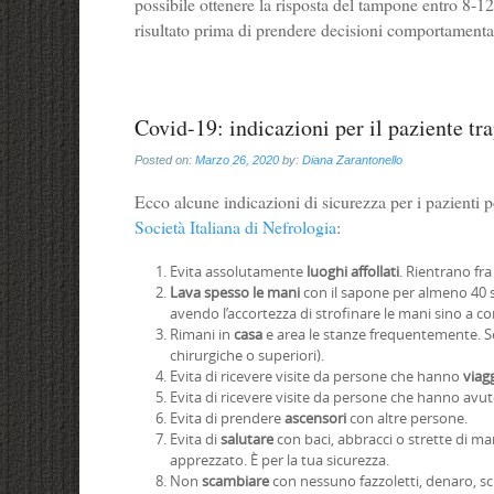
possibile ottenere la risposta del tampone entro 8-12
risultato prima di prendere decisioni comportamental
Covid-19: indicazioni per il paziente tr
Posted on:
Marzo 26, 2020
by:
Diana Zarantonello
Ecco alcune indicazioni di sicurezza per i pazienti po
Società Italiana di Nefrologia
:
Evita assolutamente
luoghi affollati
. Rientrano fr
Lava spesso le mani
con il sapone per almeno 40 se
avendo l’accortezza di strofinare le mani sino a con
Rimani in
casa
e area le stanze frequentemente. Se 
chirurgiche o superiori).
Evita di ricevere visite da persone che hanno
viag
Evita di ricevere visite da persone che hanno avu
Evita di prendere
ascensori
con altre persone.
Evita di
salutare
con baci, abbracci o strette di ma
apprezzato. È per la tua sicurezza.
Non
scambiare
con nessuno fazzoletti, denaro, sc