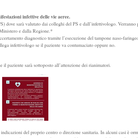
festazioni infettive delle vie aeree.
S) dove sarà valutato dai colleghi del PS e dall’infettivologo. Verranno 
 Ministero e dalla Regione.*
’accertamento diagnostico tramite l’esecuzione del tampone naso-faringe
ollega infettivologo se il paziente va contumaciato oppure no.
e il paziente sarà sottoposto all’attenzione dei rianimatori.
 indicazioni del proprio centro o direzione sanitaria. In alcuni casi è orm