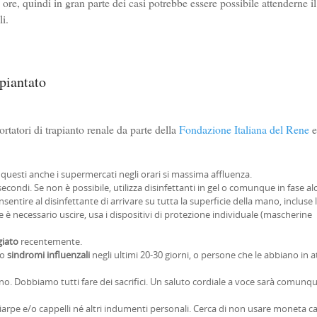
 ore, quindi in gran parte dei casi potrebbe essere possibile attenderne il
i.
apiantato
rtatori di trapianto renale da parte della
Fondazione Italiana del Rene
e
a questi anche i supermercati negli orari si massima affluenza.
condi. Se non è possibile, utilizza disinfettanti in gel o comunque in fase alc
sentire al disinfettante di arrivare su tutta la superficie della mano, incluse l
è necessario uscire, usa i dispositivi di protezione individuale (mascherine
giato
recentemente.
to
sindromi influenzali
negli ultimi 20-30 giorni, o persone che le abbiano in a
no. Dobbiamo tutti fare dei sacrifici. Un saluto cordiale a voce sarà comunq
iarpe e/o cappelli né altri indumenti personali. Cerca di non usare moneta ca