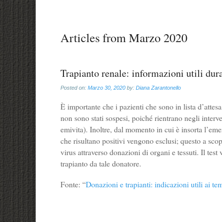
Articles from
Marzo 2020
Trapianto renale: informazioni utili du
Posted on:
Marzo 30, 2020
by:
Diana Zarantonello
È importante che i pazienti che sono in lista d’attes
non sono stati sospesi, poiché rientrano negli interve
emivita). Inoltre, dal momento in cui è insorta l’eme
che risultano positivi vengono esclusi; questo a sc
virus attraverso donazioni di organi e tessuti. Il tes
trapianto da tale donatore.
Fonte: “
Donazioni e trapianti: indicazioni utili ai t