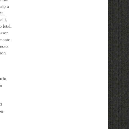
iato a
na,
lli,
 letali
essor
imento
resso
 non
uto
or
10
on