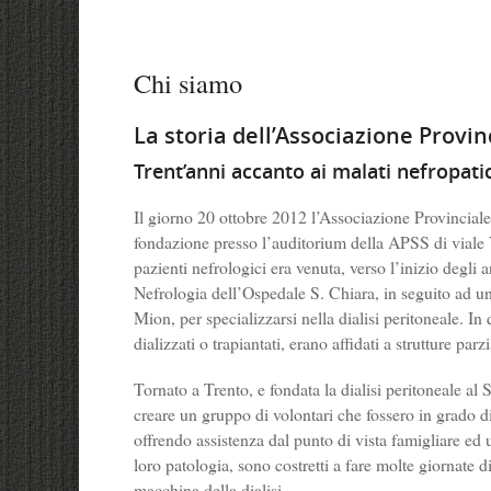
Chi siamo
La storia dell’Associazione Provin
Trent’anni accanto ai malati nefropatic
Il giorno 20 ottobre 2012 l’Associazione Provinciale
fondazione presso l’auditorium della APSS di viale 
pazienti nefrologici era venuta, verso l’inizio degli a
Nefrologia dell’Ospedale S. Chiara, in seguito ad un
Mion, per specializzarsi nella dialisi peritoneale. In 
dializzati o trapiantati, erano affidati a strutture par
Tornato a Trento, e fondata la dialisi peritoneale al 
creare un gruppo di volontari che fossero in grado d
offrendo assistenza dal punto di vista famigliare ed 
loro patologia, sono costretti a fare molte giornate d
macchina della dialisi.