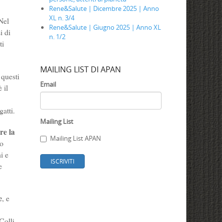
Rene&Salute | Dicembre 2025 | Anno
XL n. 3/4
Nel
Rene&Salute | Giugno 2025 | Anno XL
i di
n. 1/2
ti
MAILING LIST DI APAN
 questi
Email
 il
atti.
Mailing List
re la
Mailing List APAN
no
i e
ISCRIVITI
e
e
, e
Colli