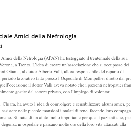
ciale Amici della Nefrologia
i
 Amici della Nefrologia (APAN) ha festeggiato il trentennale della sua
Verona, a Trento. L’idea di creare un’associazione che si occupasse dei
nni Ottanta, al dottor Alberto Valli, allora responsabile del reparto di
 periodo lavorativo fatto presso l’Ospedale di Montpellier diretto dal pr
quell’occasione il dottor Valli aveva notato che i pazienti nefropatici fran
zialmente gestite dal settore privato, con l’impiego di volontari.
S. Chiara, ha avuto l’idea di coinvolgere e sensibilizzare alcuni amici, pe
i assistere nelle piccole mansioni i malati di rene, facendo loro compagn
umano. Si tratta di un aiuto molto importante per questi pazienti che, per
i degenza in ospedale e passano molte ore della loro vita attaccati alla