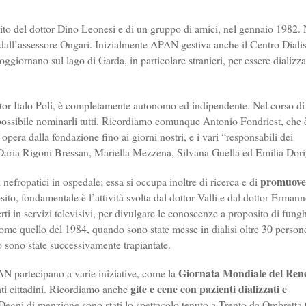
rito del dottor Dino Leonesi e di un gruppo di amici, nel gennaio 1982. 
e dall’assessore Ongari. Inizialmente APAN gestiva anche il Centro Dialis
oggiornano sul lago di Garda, in particolare stranieri, per essere dializza
ttor Italo Poli, è completamente autonomo ed indipendente. Nel corso di
 possibile nominarli tutti. Ricordiamo comunque Antonio Fondriest, che è
 opera dalla fondazione fino ai giorni nostri, e i vari “responsabili dei
i, Daria Rigoni Bressan, Mariella Mezzena, Silvana Guella ed Emilia Dorig
promuove
 nefropatici in ospedale; essa si occupa inoltre di ricerca e di
ito, fondamentale è l’attività svolta dal dottor Valli e dal dottor Erman
i in servizi televisivi, per divulgare le conoscenze a proposito di fungh
 come quello del 1984, quando sono state messe in dialisi oltre 30 person
 o sono state successivamente trapiantate.
Giornata Mondiale del Ren
AN partecipano a varie iniziative, come la
gite e cene con pazienti dializzati e
ati cittadini. Ricordiamo anche
Degni di menzione sono stati lo spettacolo tenuto a Trento da Ombretta 