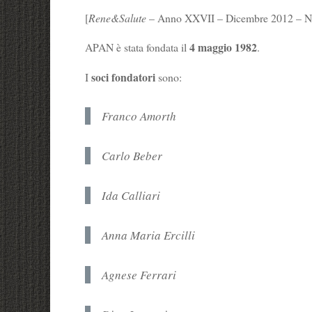
[
Rene&Salute
– Anno XXVII – Dicembre 2012 – N.2
4 maggio 1982
APAN è stata fondata il
.
soci fondatori
I
sono:
Franco Amorth
Carlo Beber
Ida Calliari
Anna Maria Ercilli
Agnese Ferrari