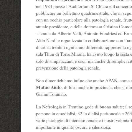
nel 1984 presso l’Auditorium S. Chiara e il concerto
pubblicare un bollettino quadrimestrale, che in segu
con un occhio particolare alla patologia renale, frutt
attuale presidente, e della dottoressa Cristina Comott
– tenuta da Alberto Valli, Antonio Fondriest ed Er
Aldo Nardi e organizzata in collaborazione con l’arc
di artisti trentini ogni anno differenti, rappresenta 
sala Thun di Torre Mirana, ha avuto luogo la sesta 
solo di simpatizzanti e soci, ma anche di semplici ci
prevenzione della patologia renale.
Non dimentichiamo infine che anche APAN, come alt
Mutuo Aiuto
, diffuso anche in provincia, che si ri
Gianni Toninato.
La Nefrologia in Trentino gode di buona salute; il re
persone in emodialisi, 32 in dialisi peritoneale e 26
varie patologie di interesse renale e i nostri volontar
importante in quanto oscura e silenziosa.