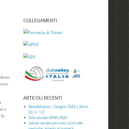
COLLEGAMENTI
ofesso
cesi,
ARTICOLI RECENTI
r
Rene&Salute | Giugno 2026 | Anno
ia e
XLI n. 1/2
 la
Gita sociale APAN 2026
Salute renale per tutti: vicini alle
persone, attenti al pianeta