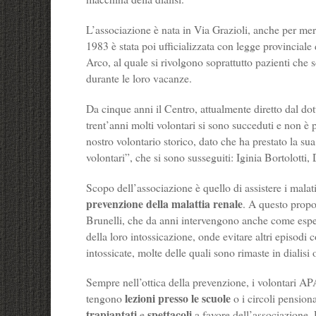
L’associazione è nata in Via Grazioli, anche per me
1983 è stata poi ufficializzata con legge provincial
Arco, al quale si rivolgono soprattutto pazienti che s
durante le loro vacanze.
Da cinque anni il Centro, attualmente diretto dal do
trent’anni molti volontari si sono succeduti e non è
nostro volontario storico, dato che ha prestato la sua
volontari”, che si sono susseguiti: Iginia Bortolott
Scopo dell’associazione è quello di assistere i malati
prevenzione della malattia renale
. A questo propos
Brunelli, che da anni intervengono anche come espert
della loro intossicazione, onde evitare altri episodi
intossicate, molte delle quali sono rimaste in dialisi
Sempre nell’ottica della prevenzione, i volontari AP
lezioni presso le scuole
tengono
o i circoli pension
trapiantati
spettacoli
e
a favore dell’associazione. 