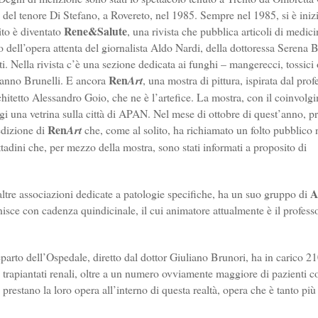
 del tenore Di Stefano, a Rovereto, nel 1985. Sempre nel 1985, si è iniz
Rene&Salute
ito è diventato
, una rivista che pubblica articoli di medici
o dell’opera attenta del giornalista Aldo Nardi, della dottoressa Serena Be
i. Nella rivista c’è una sezione dedicata ai funghi – mangerecci, tossici o
Ren
manno Brunelli. E ancora
Art
, una mostra di pittura, ispirata dal prof
hitetto Alessandro Goio, che ne è l’artefice. La mostra, con il coinvolg
oggi una vetrina sulla città di APAN. Nel mese di ottobre di quest’anno, p
Ren
edizione di
Art
che, come al solito, ha richiamato un folto pubblico
ttadini che, per mezzo della mostra, sono stati informati a proposito di
A
re associazioni dedicate a patologie specifiche, ha un suo gruppo di
unisce con cadenza quindicinale, il cui animatore attualmente è il profess
parto dell’Ospedale, diretto dal dottor Giuliano Brunori, ha in carico 2
3 trapiantati renali, oltre a un numero ovviamente maggiore di pazienti c
i prestano la loro opera all’interno di questa realtà, opera che è tanto più