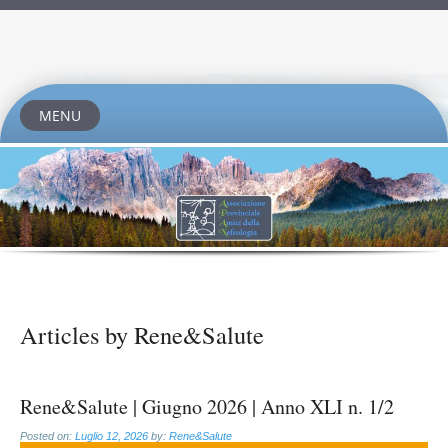
MENU
Skip
to
content
Articles by
Rene&Salute
Rene&Salute | Giugno 2026 | Anno XLI n. 1/2
Posted on:
Luglio 12, 2026
by:
Rene&Salute