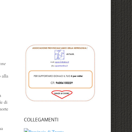
ione
 alla
n
le di
morte
COLLEGAMENTI
na