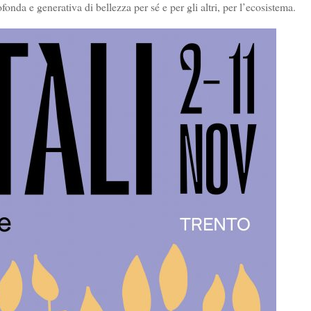
ofonda e generativa di bellezza per sé e per gli altri, per l’ecosistema.