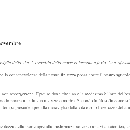
1 novembre
viglia della vita. L’esercizio della morte ci insegna a farlo. Una rifless
 la consapevolezza della nostra finitezza possa aprire il nostro sguardo
o è non accorgersene. Epicuro disse che una e la medesima è l’arte del be
 imparare tutta la vita a vivere e morire. Secondo la filosofia come sti
il tempo presente apre alla meraviglia della vita e solo l’esercizio della 
olezza della morte apre alla trasformazione verso una vita autentica, u