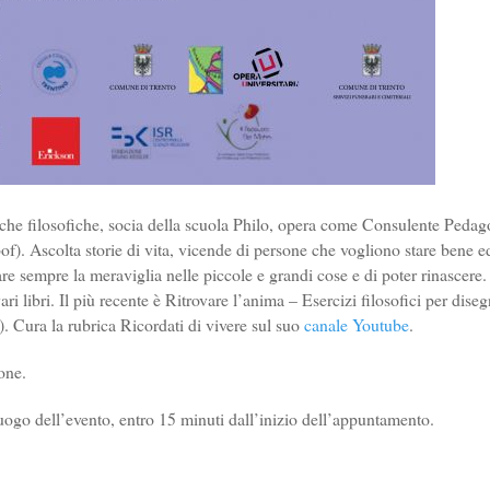
atiche filosofiche, socia della scuola Philo, opera come Consulente Pedag
f). Ascolta storie di vita, vicende di persone che vogliono stare bene e
are sempre la meraviglia nelle piccole e grandi cose e di poter rinascere.
ri libri. Il più recente è Ritrovare l’anima – Esercizi filosofici per diseg
i). Cura la rubrica Ricordati di vivere sul suo
canale Youtube
.
one.
uogo dell’evento, entro 15 minuti dall’inizio dell’appuntamento.