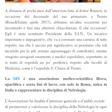
A distanza di pochi mesi dall’intervista fatta al dottor Brunori, in
occasione del decennale del suo primariato a Trento
(Rene&Salute aprile 2017), abbiamo un’altra occasione per
incontrarlo e fare una ulteriore chiacchierata. E che occasione!
Egli è stato nominato Presidente della S.I.N.. Un incarico
importante e impegnativo, che va a coronare una carriera di tutto
rispetto, ma che è ancora più significativo se pensiamo che tali
incarichi per lo più restano appannaggio di cattedratici, mentre
vengono assegnati raramente a medici ospedalieri, soprattutto se
si tratta di ospedali un po’ periferici, rispetto alle facoltà di
Medicina, come è l’ospedale S. Chiara di Trento.
La
SIN
è una associazione medico-scientifica libera,
apartitica e senza fini di lucro, con sede in Roma, unica in
Italia a rappresentare la disciplina di Nefrologia
.
L’Associazione ha finalità d’interesse generale e d’utilità sociale
di promuovere e valorizzare la disciplina della Nefrologia in ogni