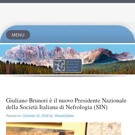
MENU
Skip
to
content
Giuliano Brunori è il nuovo Presidente Nazionale
della Società Italiana di Nefrologia (SIN)
Posted on:
Gennaio 10, 2018
by:
Rene&Salute