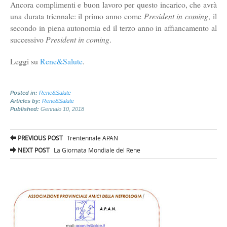
Ancora complimenti e buon lavoro per questo incarico, che avrà
una durata triennale: il primo anno come
President in coming
, il
secondo in piena autonomia ed il terzo anno in affiancamento al
successivo
President in coming
.
Leggi su
Rene&Salute
.
Posted in:
Rene&Salute
Articles by:
Rene&Salute
Published:
Gennaio 10, 2018
Post
PREVIOUS POST
Trentennale APAN
navigation
NEXT POST
La Giornata Mondiale del Rene