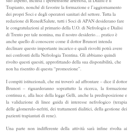
suo aspetto, inclusa l’Ipertensione arteriosa, la Dialisi e il
Trapianto, nonché di favorire la formazione e l’aggiornamento
dei propri Soci e degli operatori sanitari del settore. Tutta la
redazione di Rene&Salute, tutti i Soci di APAN desiderano fare
le congratulazioni al primario della U.O. di Nefrologia e Dialisi
di Trento per tale nomina, ma il nostro desiderio… pratico è
anche quello di conoscere come il dottor Brunori intenda
declinare questo importante incarico e quali risvolti potrà avere
nei confronti della Nefrologia Trentina. Gli abbiamo quindi
rivolto questi quesiti, approfittando della sua disponibilità, che
non ha risentito di questa “promozione”.
I compiti istituzionali, che mi troverò ad affrontare – dice il dottor
Brunori – riguarderanno soprattutto la ricerca, la formazione
continua e, alla luce della legge Gelli, anche la predisposizione e
la validazione di linee guida di interesse nefrologico (terapia
delle glomerulo-nefriti, dei trattamenti dialitici, della gestione dei
pazienti trapiantati di rene).
Una parte non indifferente della attività sarà infine rivolta ai