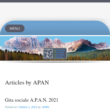
MENU
Skip
to
content
Articles by
APAN
Gita sociale A.P.A.N. 2021
Posted on:
Ottobre 1, 2021
by:
APAN