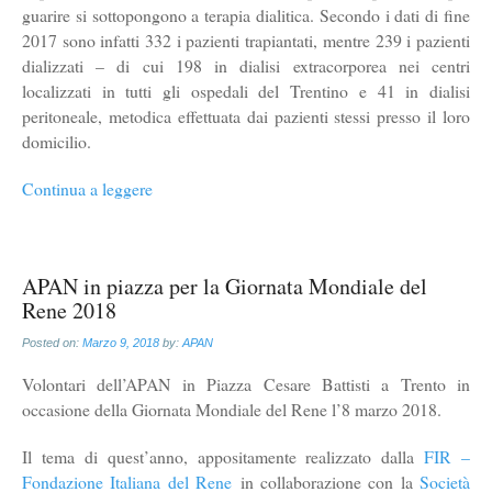
guarire si sottopongono a terapia dialitica. Secondo i dati di fine
2017 sono infatti 332 i pazienti trapiantati, mentre 239 i pazienti
dializzati – di cui 198 in dialisi extracorporea nei centri
localizzati in tutti gli ospedali del Trentino e 41 in dialisi
peritoneale, metodica effettuata dai pazienti stessi presso il loro
domicilio.
Continua a leggere
APAN in piazza per la Giornata Mondiale del
Rene 2018
Posted on:
Marzo 9, 2018
by:
APAN
Volontari dell’APAN in Piazza Cesare Battisti a Trento in
occasione della Giornata Mondiale del Rene l’8 marzo 2018.
Il tema di quest’anno, appositamente realizzato dalla
FIR –
Fondazione Italiana del Rene
in collaborazione con la
Società