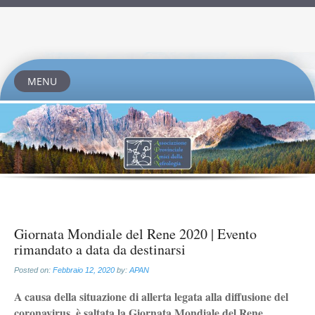
MENU
Skip
to
content
Giornata Mondiale del Rene 2020 | Evento
rimandato a data da destinarsi
Posted on:
Febbraio 12, 2020
by:
APAN
A causa della situazione di allerta legata alla diffusione del
coronavirus, è saltata la Giornata Mondiale del Rene.