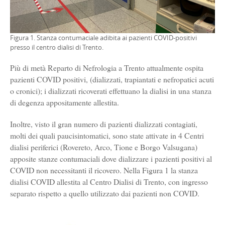
Figura 1. Stanza contumaciale adibita ai pazienti COVID-positivi
presso il centro dialisi di Trento.
Più di metà Reparto di Nefrologia a Trento attualmente ospita
pazienti COVID positivi, (dializzati, trapiantati e nefropatici acuti
o cronici); i dializzati ricoverati effettuano la dialisi in una stanza
di degenza appositamente allestita.
Inoltre, visto il gran numero di pazienti dializzati contagiati,
molti dei quali paucisintomatici, sono state attivate in 4 Centri
dialisi periferici (Rovereto, Arco, Tione e Borgo Valsugana)
apposite stanze contumaciali dove dializzare i pazienti positivi al
COVID non necessitanti il ricovero. Nella Figura 1 la stanza
dialisi COVID allestita al Centro Dialisi di Trento, con ingresso
separato rispetto a quello utilizzato dai pazienti non COVID.