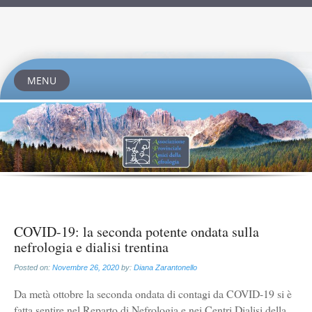
MENU
Skip
to
content
COVID-19: la seconda potente ondata sulla
nefrologia e dialisi trentina
Posted on:
Novembre 26, 2020
by:
Diana Zarantonello
Da metà ottobre la seconda ondata di contagi da COVID-19 si è
fatta sentire nel Reparto di Nefrologia e nei Centri Dialisi della