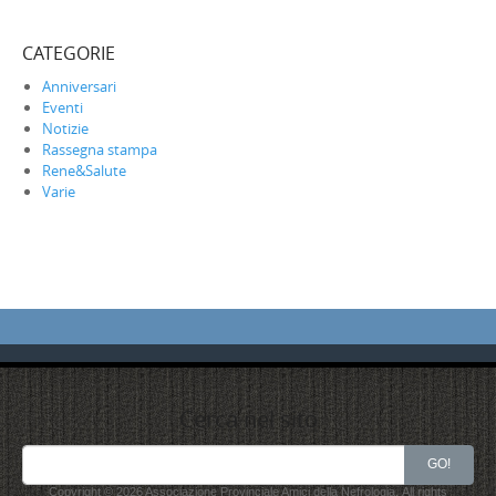
CATEGORIE
Anniversari
Eventi
Notizie
Rassegna stampa
Rene&Salute
Varie
Cerca nel sito
Search
GO!
for:
Copyright © 2026 Associazione Provinciale Amici della Nefrologia. All rights