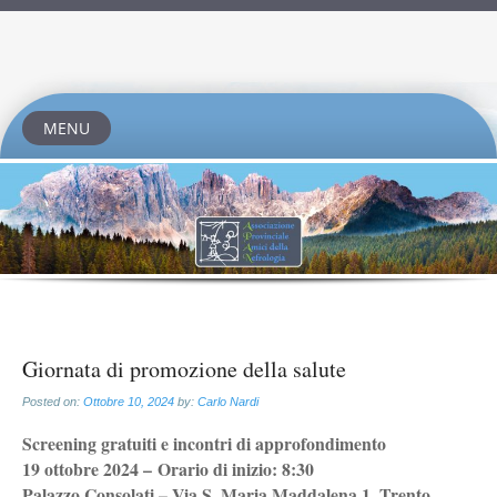
MENU
Skip
to
content
Giornata di promozione della salute
Posted on:
Ottobre 10, 2024
by:
Carlo Nardi
Screening gratuiti e incontri di approfondimento
19 ottobre 2024 – Orario di inizio: 8:30
Palazzo Consolati – Via S. Maria Maddalena 1, Trento