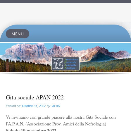
MENU
Skip
to
content
Gita sociale APAN 2022
Posted on:
Ottobre 31, 2022
by:
APAN
Vi invitiamo con grande piacere alla nostra Gita Sociale con
l’A.P.A.N. (Associazione Prov. Amici della Nefrologia)
Sabato 19 novembre 2022