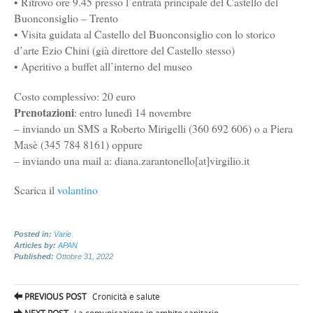
• Ritrovo ore 9.45 presso l’entrata principale del Castello del
Buonconsiglio – Trento
• Visita guidata al Castello del Buonconsiglio con lo storico
d’arte Ezio Chini (già direttore del Castello stesso)
• Aperitivo a buffet all’interno del museo
Costo complessivo: 20 euro
Prenotazioni
: entro lunedì 14 novembre
– inviando un SMS a Roberto Mirigelli (360 692 606) o a Piera
Masè (345 784 8161) oppure
– inviando una mail a: diana.zarantonello[at]virgilio.it
Scarica il
volantino
Posted in:
Varie
Articles by:
APAN
Published:
Ottobre 31, 2022
Post
PREVIOUS POST
Cronicità e salute
navigation